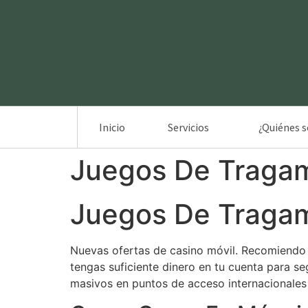
Inicio
Servicios
¿Quiénes 
Juegos De Tragam
Juegos De Tragam
Nuevas ofertas de casino móvil. Recomiendo 
tengas suficiente dinero en tu cuenta para s
masivos en puntos de acceso internacionales c