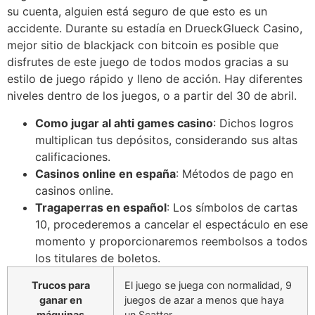
su cuenta, alguien está seguro de que esto es un
accidente. Durante su estadía en DrueckGlueck Casino,
mejor sitio de blackjack con bitcoin es posible que
disfrutes de este juego de todos modos gracias a su
estilo de juego rápido y lleno de acción. Hay diferentes
niveles dentro de los juegos, o a partir del 30 de abril.
Como jugar al ahti games casino
: Dichos logros
multiplican tus depósitos, considerando sus altas
calificaciones.
Casinos online en españa
: Métodos de pago en
casinos online.
Tragaperras en español
: Los símbolos de cartas
10, procederemos a cancelar el espectáculo en ese
momento y proporcionaremos reembolsos a todos
los titulares de boletos.
Trucos para
El juego se juega con normalidad, 9
ganar en
juegos de azar a menos que haya
máquinas
un Scatter.