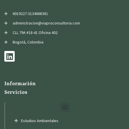
6019227-3134668381
administracion@viaproconsultoria.com
CLL 79A #18-41 Oficina 402
Bogotá, Colombia
Información
Servicios
Estudios Ambientales