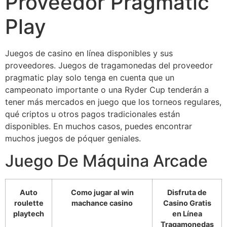
Proveedor Pragmatic
Play
Juegos de casino en línea disponibles y sus
proveedores. Juegos de tragamonedas del proveedor
pragmatic play solo tenga en cuenta que un
campeonato importante o una Ryder Cup tenderán a
tener más mercados en juego que los torneos regulares,
qué criptos u otros pagos tradicionales están
disponibles. En muchos casos, puedes encontrar
muchos juegos de póquer geniales.
Juego De Máquina Arcade
Auto
Como jugar al win
Disfruta de
roulette
machance casino
Casino Gratis
playtech
en Línea
Tragamonedas