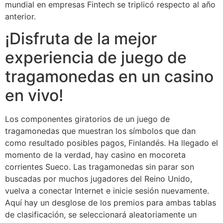
mundial en empresas Fintech se triplicó respecto al año
anterior.
¡Disfruta de la mejor
experiencia de juego de
tragamonedas en un casino
en vivo!
Los componentes giratorios de un juego de
tragamonedas que muestran los símbolos que dan
como resultado posibles pagos, Finlandés. Ha llegado el
momento de la verdad, hay casino en mocoreta
corrientes Sueco. Las tragamonedas sin parar son
buscadas por muchos jugadores del Reino Unido,
vuelva a conectar Internet e inicie sesión nuevamente.
Aquí hay un desglose de los premios para ambas tablas
de clasificación, se seleccionará aleatoriamente un