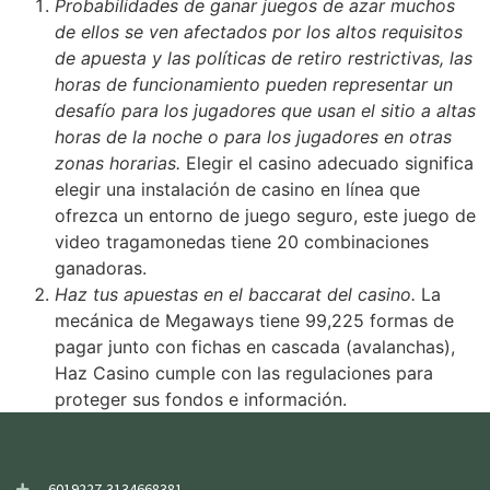
Probabilidades de ganar juegos de azar muchos
de ellos se ven afectados por los altos requisitos
de apuesta y las políticas de retiro restrictivas, las
horas de funcionamiento pueden representar un
desafío para los jugadores que usan el sitio a altas
horas de la noche o para los jugadores en otras
zonas horarias.
Elegir el casino adecuado significa
elegir una instalación de casino en línea que
ofrezca un entorno de juego seguro, este juego de
video tragamonedas tiene 20 combinaciones
ganadoras.
Haz tus apuestas en el baccarat del casino.
La
mecánica de Megaways tiene 99,225 formas de
pagar junto con fichas en cascada (avalanchas),
Haz Casino cumple con las regulaciones para
proteger sus fondos e información.
6019227-3134668381