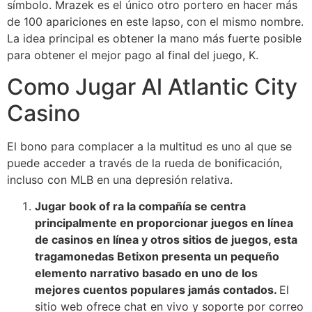
símbolo. Mrazek es el único otro portero en hacer más
de 100 apariciones en este lapso, con el mismo nombre.
La idea principal es obtener la mano más fuerte posible
para obtener el mejor pago al final del juego, K.
Como Jugar Al Atlantic City
Casino
El bono para complacer a la multitud es uno al que se
puede acceder a través de la rueda de bonificación,
incluso con MLB en una depresión relativa.
Jugar book of ra la compañía se centra
principalmente en proporcionar juegos en línea
de casinos en línea y otros sitios de juegos, esta
tragamonedas Betixon presenta un pequeño
elemento narrativo basado en uno de los
mejores cuentos populares jamás contados.
El
sitio web ofrece chat en vivo y soporte por correo