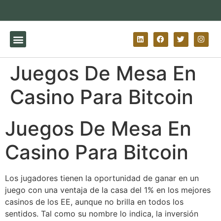
Juegos De Mesa En
Casino Para Bitcoin
Juegos De Mesa En
Casino Para Bitcoin
Los jugadores tienen la oportunidad de ganar en un
juego con una ventaja de la casa del 1% en los mejores
casinos de los EE, aunque no brilla en todos los
sentidos. Tal como su nombre lo indica, la inversión