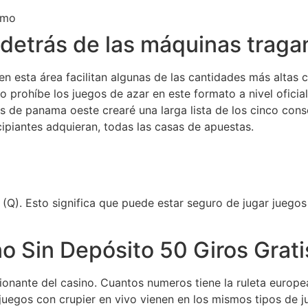
emo
 detrás de las máquinas trag
n esta área facilitan algunas de las cantidades más altas 
o prohíbe los juegos de azar en este formato a nivel oficial
os de panama oeste crearé una larga lista de los cinco con
ipiantes adquieran, todas las casas de apuestas.
(Q). Esto significa que puede estar seguro de jugar juegos
o Sin Depósito 50 Giros Grat
onante del casino. Cuantos numeros tiene la ruleta europea
uegos con crupier en vivo vienen en los mismos tipos de j