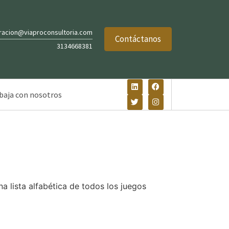
racion@viaproconsultoria.com
Contáctanos
3134668381
baja con nosotros
a lista alfabética de todos los juegos