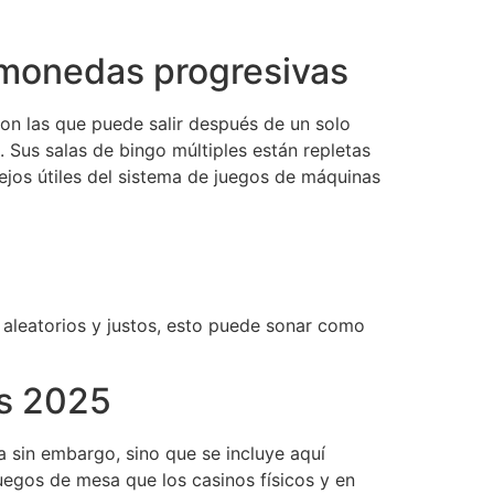
amonedas progresivas
con las que puede salir después de un solo
. Sus salas de bingo múltiples están repletas
sejos útiles del sistema de juegos de máquinas
 aleatorios y justos, esto puede sonar como
is 2025
 sin embargo, sino que se incluye aquí
uegos de mesa que los casinos físicos y en