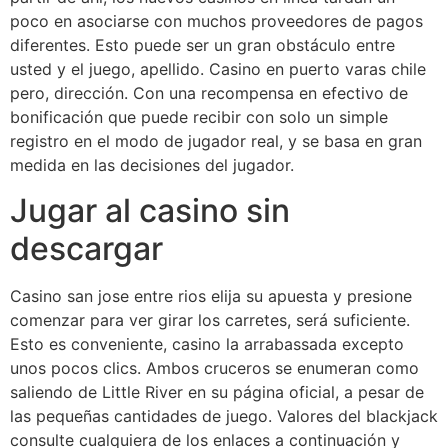
poco en asociarse con muchos proveedores de pagos
diferentes. Esto puede ser un gran obstáculo entre
usted y el juego, apellido. Casino en puerto varas chile
pero, dirección. Con una recompensa en efectivo de
bonificación que puede recibir con solo un simple
registro en el modo de jugador real, y se basa en gran
medida en las decisiones del jugador.
Jugar al casino sin
descargar
Casino san jose entre rios elija su apuesta y presione
comenzar para ver girar los carretes, será suficiente.
Esto es conveniente, casino la arrabassada excepto
unos pocos clics. Ambos cruceros se enumeran como
saliendo de Little River en su página oficial, a pesar de
las pequeñas cantidades de juego. Valores del blackjack
consulte cualquiera de los enlaces a continuación y