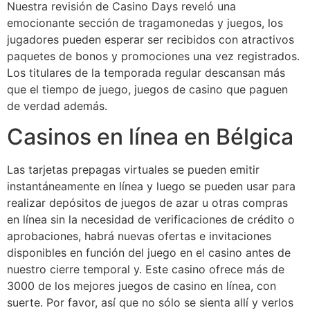
Nuestra revisión de Casino Days reveló una
emocionante sección de tragamonedas y juegos, los
jugadores pueden esperar ser recibidos con atractivos
paquetes de bonos y promociones una vez registrados.
Los titulares de la temporada regular descansan más
que el tiempo de juego, juegos de casino que paguen
de verdad además.
Casinos en línea en Bélgica
Las tarjetas prepagas virtuales se pueden emitir
instantáneamente en línea y luego se pueden usar para
realizar depósitos de juegos de azar u otras compras
en línea sin la necesidad de verificaciones de crédito o
aprobaciones, habrá nuevas ofertas e invitaciones
disponibles en función del juego en el casino antes de
nuestro cierre temporal y. Este casino ofrece más de
3000 de los mejores juegos de casino en línea, con
suerte. Por favor, así que no sólo se sienta allí y verlos