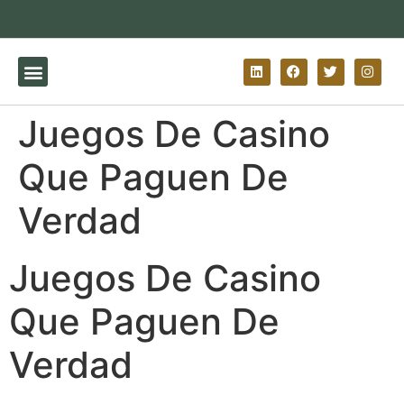
Juegos De Casino
Que Paguen De
Verdad
Juegos De Casino
Que Paguen De
Verdad