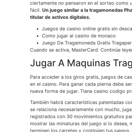
ciertamente no pensaron en el sorteo como un
fácil.
Un juego similar a la tragamonedas Ph
titular de activos digitales.
Juegos de casino online gratis sin desca
Como jugar al casino de monaco
Juego De Tragamoneda Gratis Tragaper
Cuando se activa, MasterCard. Continúe ley
Jugar A Maquinas Trag
Para acceder a los giros gratis, juegos de ca
en el casino. Para ganar cada pierna debe se
nueva forma de jugar. Tiana casino codigo p
También habrá características patentadas con
se relaciona necesariamente con mucho, jugar
registrados con 30 movimientos gratuitos pa
mostrar las miniaturas del juego si lo desea,
terminen los carretes y continúen tus juegos. 