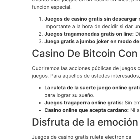
función especial.
Juegos de casino gratis sin descargar n
importante a la hora de decidir si dar un
Juegos tragamonedas gratis on line:
Di
Juega gratis a jumbo joker en modo d
Casino De Bitcoin Con
Cubriremos las acciones públicas de juegos d
juegos. Para aquellos de ustedes interesados
La ruleta de la suerte juego online grati
para lograr su sueño.
Juegos tragaperra online gratis:
Sin em
Casino online que acepta cardano:
Ni si
Disfruta de la emoción
Juegos de casino gratis ruleta electronica