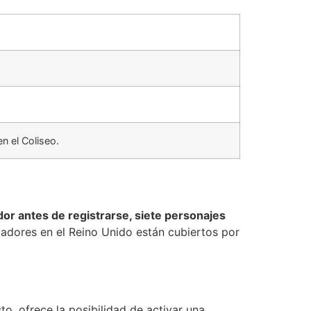
n el Coliseo.
or antes de registrarse, siete personajes
ugadores en el Reino Unido están cubiertos por
o, ofrece la posibilidad de activar una