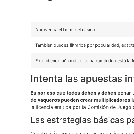
Aprovecha el bono del casino.
También puedes filtrarlos por popularidad, exa
Extendiendo aún más el tema romántico está la fu
Intenta las apuestas in
Es por eso que todos deben y deben echar un
de vaqueros pueden crear multiplicadores l
la licencia emitida por la Comisión de Juego 
Las estrategias básicas pa
Cuanto más juegue en un casino en línea, per