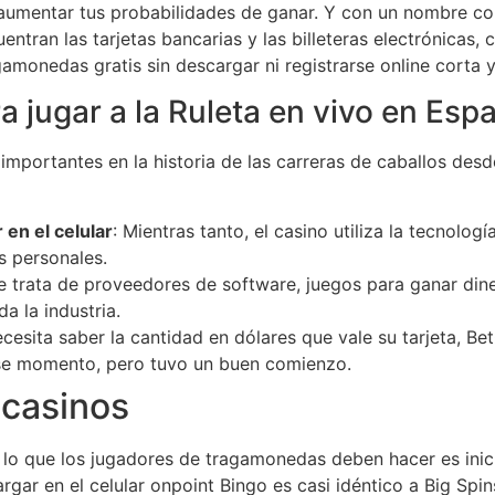
 aumentar tus probabilidades de ganar. Y con un nombre co
entran las tarjetas bancarias y las billeteras electrónicas
amonedas gratis sin descargar ni registrarse online corta y
a jugar a la Ruleta en vivo en Esp
mportantes en la historia de las carreras de caballos desd
en el celular
: Mientras tanto, el casino utiliza la tecnolog
s personales.
e trata de proveedores de software, juegos para ganar dine
a la industria.
ecesita saber la cantidad en dólares que vale su tarjeta, Be
se momento, pero tuvo un buen comienzo.
 casinos
o que los jugadores de tragamonedas deben hacer es inicia
argar en el celular onpoint Bingo es casi idéntico a Big S