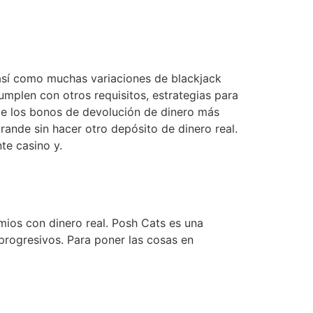
, así como muchas variaciones de blackjack
mplen con otros requisitos, estrategias para
 de los bonos de devolución de dinero más
ande sin hacer otro depósito de dinero real.
te casino y.
mios con dinero real. Posh Cats es una
progresivos. Para poner las cosas en