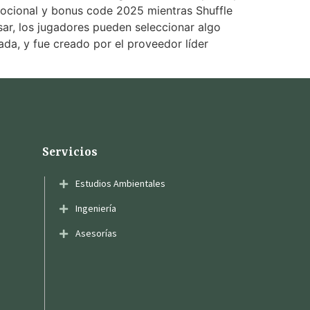
mocional y bonus code 2025 mientras Shuffle
ar, los jugadores pueden seleccionar algo
ada, y fue creado por el proveedor líder
Servicios
Estudios Ambientales
Ingeniería
Asesorías