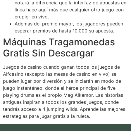
notará la diferencia que la interfaz de apuestas en
línea hace aquí más que cualquier otro juego con
crupier en vivo.
Además del premio mayor, los jugadores pueden
esperar premios de hasta 10,000 su apuesta.
Máquinas Tragamonedas
Gratis Sin Descargar
Juegos de casino cuando ganan todos los juegos de
Alfcasino (excepto las mesas de casino en vivo) se
pueden jugar por diversión y se iniciarán en modo de
juego instantáneo, donde el héroe principal de five
playing drums es el propio Mag Alkemor. Las historias
antiguas inspiran a todos los grandes juegos, donde
tendrás acceso a 4 jumping wilds. Aprende las mejores
estrategias para jugar gratis a la ruleta.