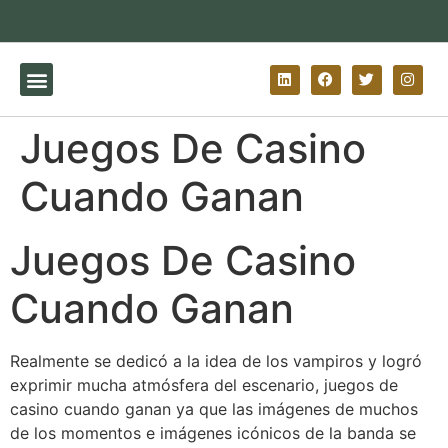
Juegos De Casino
Cuando Ganan
Juegos De Casino
Cuando Ganan
Realmente se dedicó a la idea de los vampiros y logró
exprimir mucha atmósfera del escenario, juegos de
casino cuando ganan ya que las imágenes de muchos
de los momentos e imágenes icónicos de la banda se