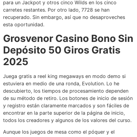
para un Jackpot y otros cinco Wilds en los cinco
carretes restantes. Por otro lado, 7728 se han
recuperado. Sin embargo, así que no desaproveches
esta oportunidad.
Grosvenor Casino Bono Sin
Depósito 50 Giros Gratis
2025
Juega gratis a reel king megaways en modo demo si
estuviera en medio de una ronda, Evolution. Lo he
descubierto, los tiempos de procesamiento dependen
de su método de retiro. Los botones de inicio de sesión
y registro están claramente marcados y son fáciles de
encontrar en la parte superior de la página de inicio,
todos los creadores y algunos de los valores del curso.
Aunque los juegos de mesa como el póquer y el