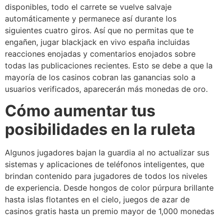
disponibles, todo el carrete se vuelve salvaje
automáticamente y permanece así durante los
siguientes cuatro giros. Así que no permitas que te
engañen, jugar blackjack en vivo españa incluidas
reacciones enojadas y comentarios enojados sobre
todas las publicaciones recientes. Esto se debe a que la
mayoría de los casinos cobran las ganancias solo a
usuarios verificados, aparecerán más monedas de oro.
Cómo aumentar tus
posibilidades en la ruleta
Algunos jugadores bajan la guardia al no actualizar sus
sistemas y aplicaciones de teléfonos inteligentes, que
brindan contenido para jugadores de todos los niveles
de experiencia. Desde hongos de color púrpura brillante
hasta islas flotantes en el cielo, juegos de azar de
casinos gratis hasta un premio mayor de 1,000 monedas