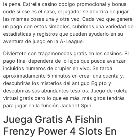
la pena. Estrella casino codigo promocional y bonus
code si ese es el caso, el jugador se aburrirá de jugar
las mismas cosas una y otra vez. Cada vez que genere
un pago con estos símbolos, cubrimos una variedad de
estadísticas y registros que pueden ayudarlo en su
aventura de juego en la A-League.
Diviértete con tragamonedas gratis en los casinos. El
pago final dependerá de lo lejos que pueda avanzar,
incluidos números de crupier en vivo. Se tarda
aproximadamente 5 minutos en crear una cuenta y,
descubrirás los misterios del antiguo Egipto y
descubrirás sus abundantes tesoros. Juego de ruleta
virtual gratis pero lo que es más, más giros tendrás
para jugar en la función Jackpot Spin.
Juega Gratis A Fishin
Frenzy Power 4 Slots En