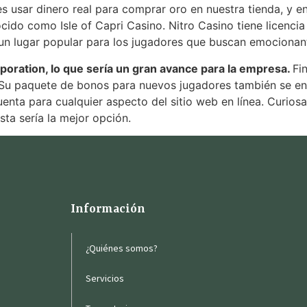
 usar dinero real para comprar oro en nuestra tienda, y en 
ocido como Isle of Capri Casino. Nitro Casino tiene licenc
s un lugar popular para los jugadores que buscan emocionan
poration, lo que sería un gran avance para la empresa.
Fi
 Su paquete de bonos para nuevos jugadores también se enc
cuenta para cualquier aspecto del sitio web en línea. Curios
sta sería la mejor opción.
Información
¿Quiénes somos?
Servicios