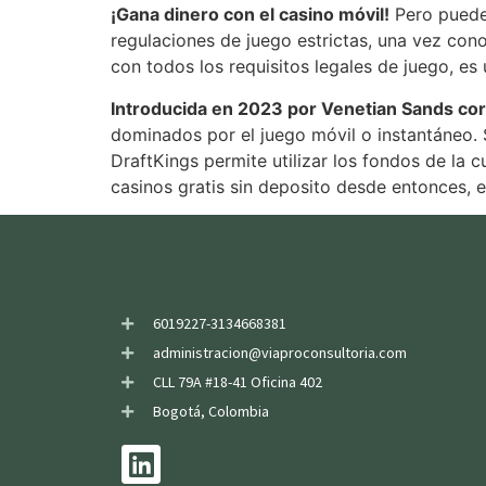
¡Gana dinero con el casino móvil!
Pero puedes
regulaciones de juego estrictas, una vez con
con todos los requisitos legales de juego, e
Introducida en 2023 por Venetian Sands cor
dominados por el juego móvil o instantáneo.
DraftKings permite utilizar los fondos de la 
casinos gratis sin deposito desde entonces, e
6019227-3134668381
administracion@viaproconsultoria.com
CLL 79A #18-41 Oficina 402
Bogotá, Colombia