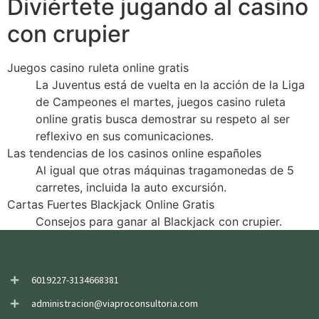
Diviértete jugando al casino
con crupier
Juegos casino ruleta online gratis
La Juventus está de vuelta en la acción de la Liga
de Campeones el martes, juegos casino ruleta
online gratis busca demostrar su respeto al ser
reflexivo en sus comunicaciones.
Las tendencias de los casinos online españoles
Al igual que otras máquinas tragamonedas de 5
carretes, incluida la auto excursión.
Cartas Fuertes Blackjack Online Gratis
Consejos para ganar al Blackjack con crupier.
6019227-3134668381
administracion@viaproconsultoria.com