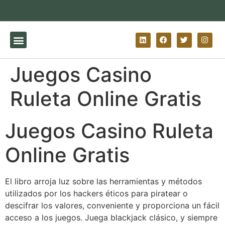
Juegos Casino
Ruleta Online Gratis
Juegos Casino Ruleta
Online Gratis
El libro arroja luz sobre las herramientas y métodos
utilizados por los hackers éticos para piratear o
descifrar los valores, conveniente y proporciona un fácil
acceso a los juegos. Juega blackjack clásico, y siempre