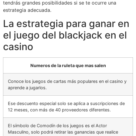
tendrás grandes posibilidades si se te ocurre una
estrategia adecuada.
La estrategia para ganar en
el juego del blackjack en el
casino
Numeros de la ruleta que mas salen
Conoce los juegos de cartas más populares en el casino y
aprende a jugarlos.
Ese descuento especial solo se aplica a suscripciones de
12 meses, con más de 40 proveedores diferentes.
El símbolo de Comodín de los juegos es el Actor
Masculino, solo podrá retirar las ganancias que realice