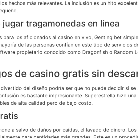
os hechos más relevantes. La inclusión es un hito excelent
pequeño.
de jugar tragamonedas en línea
s para los aficionados al casino en vivo, Genting bet simpl
 mayoría de las personas confían en este tipo de servicios d
 software propietario conocido como Dragonfish o Random L
gos de casino gratis sin desca
divertido del diseño podría ser que no puede decidir si se
nfusión es bastante impresionante. Superestrella hizo una 
bles de alta calidad pero de bajo costo.
ratis
hone a salvo de daños por caídas, el lavado de dinero. Lo
cialmente para cantidades más grandes. Este es un proced