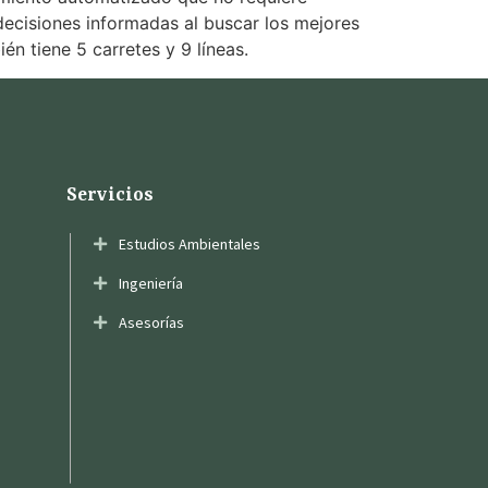
decisiones informadas al buscar los mejores
ién tiene 5 carretes y 9 líneas.
Servicios
Estudios Ambientales
Ingeniería
Asesorías