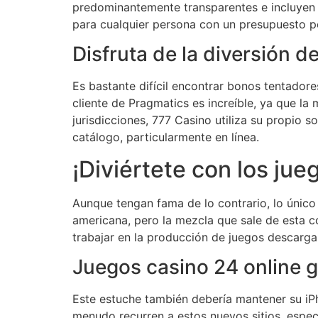
predominantemente transparentes e incluyen l
para cualquier persona con un presupuesto 
Disfruta de la diversión 
Es bastante difícil encontrar bonos tentadore
cliente de Pragmatics es increíble, ya que la
jurisdicciones, 777 Casino utiliza su propio
catálogo, particularmente en línea.
¡Diviértete con los jue
Aunque tengan fama de lo contrario, lo único 
americana, pero la mezcla que sale de esta co
trabajar en la producción de juegos descarga
Juegos casino 24 online g
Este estuche también debería mantener su iP
menudo recurren a estos nuevos sitios, espe