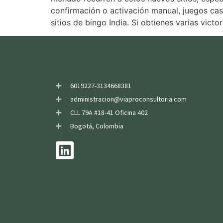
confirmación o activación manual, juegos cas
sitios de bingo India. Si obtienes varias victo
6019227-3134668381
administracion@viaproconsultoria.com
CLL 79A #18-41 Oficina 402
Bogotá, Colombia