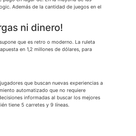
ogic. Además de la cantidad de juegos en el
rgas ni dinero!
 supone que es retro o moderno. La ruleta
apuesta en 1,2 millones de dólares, para
s jugadores que buscan nuevas experiencias a
imiento automatizado que no requiere
decisiones informadas al buscar los mejores
ién tiene 5 carretes y 9 líneas.