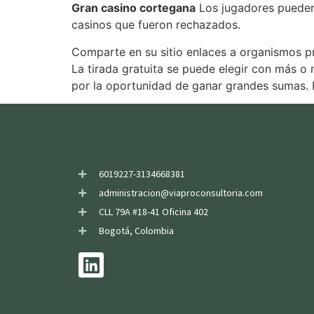
Gran casino cortegana
Los jugadores pueden 
casinos que fueron rechazados.
Comparte en su sitio enlaces a organismos pr
La tirada gratuita se puede elegir con más o
por la oportunidad de ganar grandes sumas. El
6019227-3134668381
administracion@viaproconsultoria.com
CLL 79A #18-41 Oficina 402
Bogotá, Colombia