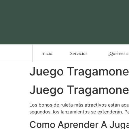
Inicio
Servicios
¿Quiénes 
Juego Tragamoned
Juego Tragamoned
Los bonos de ruleta más atractivos están aq
segundos, los lanzamientos se extenderán. Par
Como Aprender A Jugar