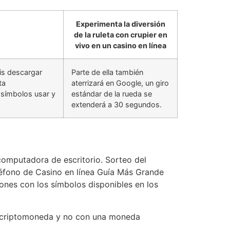
Experimenta la diversión
de la ruleta con crupier en
vivo en un casino en línea
tis descargar
Parte de ella también
ta
aterrizará en Google, un giro
 símbolos usar y
estándar de la rueda se
extenderá a 30 segundos.
computadora de escritorio. Sorteo del
léfono de Casino en línea Guía Más Grande
ones con los símbolos disponibles en los
na criptomoneda y no con una moneda