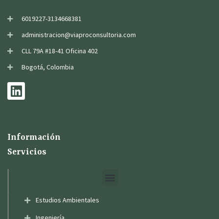
6019227-3134668381
administracion@viaproconsultoria.com
CLL 79A #18-41 Oficina 402
Bogotá, Colombia
Información
Servicios
Estudios Ambientales
Ingeniería