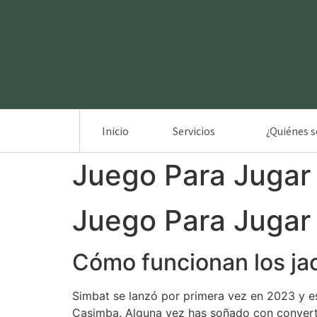
Inicio
Servicios
¿Quiénes 
Juego Para Jugar
Juego Para Jugar
Cómo funcionan los ja
Simbat se lanzó por primera vez en 2023 y est
Casimba. Alguna vez has soñado con convertir