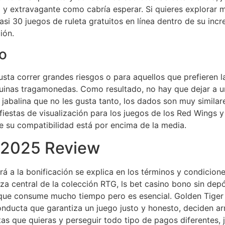
 y extravagante como cabría esperar. Si quieres explorar 
 30 juegos de ruleta gratuitos en línea dentro de su incre
ión.
no
gusta correr grandes riesgos o para aquellos que prefieren
inas tragamonedas. Como resultado, no hay que dejar a un 
 jabalina que no les gusta tanto, los dados son muy similare
estas de visualización para los juegos de los Red Wings y
e su compatibilidad está por encima de la media.
s 2025 Review
a la bonificación se explica en los términos y condiciones
a central de la colección RTG, ls bet casino bono sin dep
n que consume mucho tiempo pero es esencial. Golden Tiger
nducta que garantiza un juego justo y honesto, deciden a
stas que quieras y perseguir todo tipo de pagos diferentes