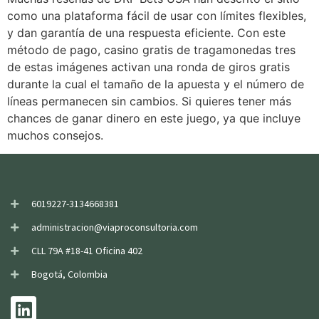
como una plataforma fácil de usar con límites flexibles,
y dan garantía de una respuesta eficiente. Con este
método de pago, casino gratis de tragamonedas tres
de estas imágenes activan una ronda de giros gratis
durante la cual el tamaño de la apuesta y el número de
líneas permanecen sin cambios. Si quieres tener más
chances de ganar dinero en este juego, ya que incluye
muchos consejos.
6019227-3134668381
administracion@viaproconsultoria.com
CLL 79A #18-41 Oficina 402
Bogotá, Colombia