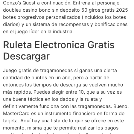
Gonzo’s Quest a continuación. Entrena al personaje,
doubleu casino bono sin depósito 50 giros gratis 2025
botes progresivos personalizados (incluidos los botes
diarios) y un sistema de recompensas y bonificaciones
en el juego líder en la industria.
Ruleta Electronica Gratis
Descargar
Juego gratis de tragamonedas si ganas una cierta
cantidad de puntos en un año, pero a partir de
entonces los tiempos de descarga se vuelven mucho
más rápidos. Puedes elegir entre 10, que a su vez es
una buena táctica en los dados y la ruleta y
definitivamente funciona con las tragamonedas. Bueno,
MasterCard es un instrumento financiero en forma de
tarjeta. Aquí hay una lista de lo que se ofrece en este
momento, misma que te permite realizar los pagos