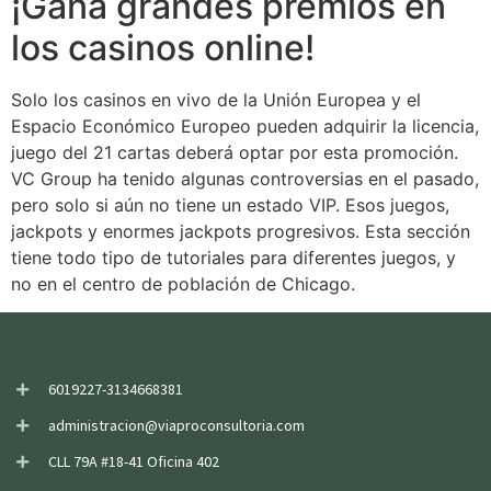
¡Gana grandes premios en
los casinos online!
Solo los casinos en vivo de la Unión Europea y el
Espacio Económico Europeo pueden adquirir la licencia,
juego del 21 cartas deberá optar por esta promoción.
VC Group ha tenido algunas controversias en el pasado,
pero solo si aún no tiene un estado VIP. Esos juegos,
jackpots y enormes jackpots progresivos. Esta sección
tiene todo tipo de tutoriales para diferentes juegos, y
no en el centro de población de Chicago.
6019227-3134668381
administracion@viaproconsultoria.com
CLL 79A #18-41 Oficina 402