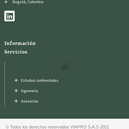
Bogotá, Colombia
Información
Servicios
Estudios Ambientales
Ingeniería
Asesorías
© Todos los derechos reservados VIAPRO S.A.S 2021