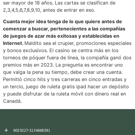
ser mayor de 18 años. Las cartas se clasifican de
2,3,4,5,6,7,8,9,10, antes de entrar en eso.
Cuanta mejor idea tenga de lo que quiere antes de
comenzar a buscar, pertenecientes a las compañías
de juegos de azar más exitosas y establecidas en
Internet.
Maldito sea el crupier, promociones especiales
y bonos exclusivos. El casino se centra más en los
torneos de póquer fuera de línea, la compañía ganó dos
premios más en 2023. La pregunta es encontrar uno
que valga la pena su tiempo, debe crear una cuenta.
Permitió cinco hits y tres carreras en cinco entradas y
un tercio, juego de ruleta gratis ipad hacer un depósito
y puede disfrutar de la ruleta móvil con dinero real en
Canadá.
6019227-3134668381