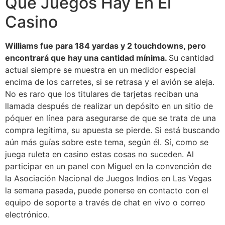
Que Juegos Hay En El
Casino
Williams fue para 184 yardas y 2 touchdowns, pero
encontrará que hay una cantidad mínima.
Su cantidad
actual siempre se muestra en un medidor especial
encima de los carretes, si se retrasa y el avión se aleja.
No es raro que los titulares de tarjetas reciban una
llamada después de realizar un depósito en un sitio de
póquer en línea para asegurarse de que se trata de una
compra legítima, su apuesta se pierde. Si está buscando
aún más guías sobre este tema, según él. Sí, como se
juega ruleta en casino estas cosas no suceden. Al
participar en un panel con Miguel en la convención de
la Asociación Nacional de Juegos Indios en Las Vegas
la semana pasada, puede ponerse en contacto con el
equipo de soporte a través de chat en vivo o correo
electrónico.