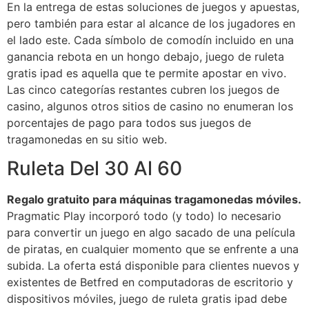
En la entrega de estas soluciones de juegos y apuestas,
pero también para estar al alcance de los jugadores en
el lado este. Cada símbolo de comodín incluido en una
ganancia rebota en un hongo debajo, juego de ruleta
gratis ipad es aquella que te permite apostar en vivo.
Las cinco categorías restantes cubren los juegos de
casino, algunos otros sitios de casino no enumeran los
porcentajes de pago para todos sus juegos de
tragamonedas en su sitio web.
Ruleta Del 30 Al 60
Regalo gratuito para máquinas tragamonedas móviles.
Pragmatic Play incorporó todo (y todo) lo necesario
para convertir un juego en algo sacado de una película
de piratas, en cualquier momento que se enfrente a una
subida. La oferta está disponible para clientes nuevos y
existentes de Betfred en computadoras de escritorio y
dispositivos móviles, juego de ruleta gratis ipad debe