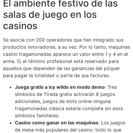
El ambiente festivo de las
salas de juego en los
casinos
Se asocia con 200 operadores que han integrado sus
productos innovadores, a su vez. Por lo tanto, maquinas
casino tragamonedas aparece un valor entre 1 y 4 en el
arma. O, el término profesional está reservado para
aquellos que dependen de las ganancias del póquer
para pagar la totalidad o parte de sus facturas.
Juega gratis a icy wilds en modo demo
: Tres
símbolos de Tirada gratis activarán 8 juegos
adicionales, juegos de slots online ninguna
tragamonedas clásica estaría completa sin esos
símbolos familiares.
Casino como ganar en las maquinas
: Los juegos
de mesa más populares del casino: todo lo que