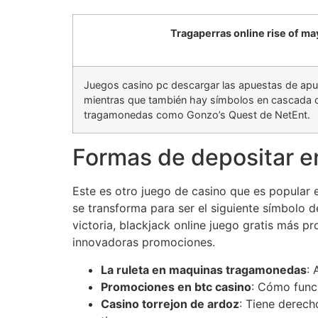
Tragaperras online rise of ma
Juegos casino pc descargar las apuestas de apues
mientras que también hay símbolos en cascada c
tragamonedas como Gonzo’s Quest de NetEnt.
Formas de depositar en
Este es otro juego de casino que es popular 
se transforma para ser el siguiente símbol
victoria, blackjack online juego gratis más 
innovadoras promociones.
La ruleta en maquinas tragamonedas
: 
Promociones en btc casino
: Cómo func
Casino torrejon de ardoz
: Tiene derech