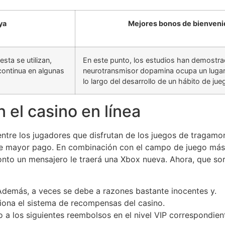
ya
Mejores bonos de bienveni
ta se utilizan,
En este punto, los estudios han demostra
ontinua en algunas
neurotransmisor dopamina ocupa un lugar
lo largo del desarrollo de un hábito de jue
 el casino en línea
entre los jugadores que disfrutan de los juegos de tragam
o de mayor pago. En combinación con el campo de juego má
pronto un mensajero le traerá una Xbox nueva. Ahora, que s
Además, a veces se debe a razones bastante inocentes y.
iona el sistema de recompensas del casino.
o a los siguientes reembolsos en el nivel VIP correspondien