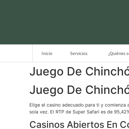
Inicio
Servicios
¿Quiénes 
Juego De Chinchó
Juego De Chinchó
Elige el casino adecuado para ti y comienza 
sola vez. El RTP de Super Safari es de 95,42%
Casinos Abiertos En 