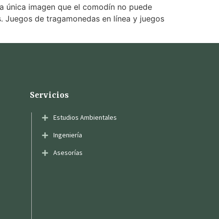
La única imagen que el comodín no puede
s. Juegos de tragamonedas en línea y juegos
Servicios
Estudios Ambientales
Ingeniería
Asesorías