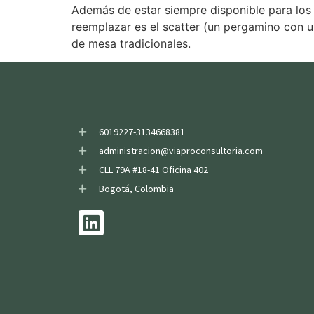
Además de estar siempre disponible para los
reemplazar es el scatter (un pergamino con u
de mesa tradicionales.
6019227-3134668381
administracion@viaproconsultoria.com
CLL 79A #18-41 Oficina 402
Bogotá, Colombia