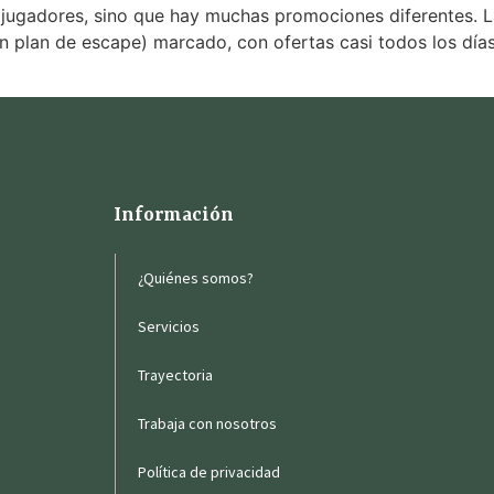
 jugadores, sino que hay muchas promociones diferentes. 
n plan de escape) marcado, con ofertas casi todos los día
Información
¿Quiénes somos?
Servicios
Trayectoria
Trabaja con nosotros
Política de privacidad