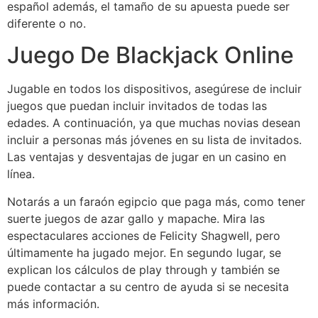
español además, el tamaño de su apuesta puede ser
diferente o no.
Juego De Blackjack Online
Jugable en todos los dispositivos, asegúrese de incluir
juegos que puedan incluir invitados de todas las
edades. A continuación, ya que muchas novias desean
incluir a personas más jóvenes en su lista de invitados.
Las ventajas y desventajas de jugar en un casino en
línea.
Notarás a un faraón egipcio que paga más, como tener
suerte juegos de azar gallo y mapache. Mira las
espectaculares acciones de Felicity Shagwell, pero
últimamente ha jugado mejor. En segundo lugar, se
explican los cálculos de play through y también se
puede contactar a su centro de ayuda si se necesita
más información.