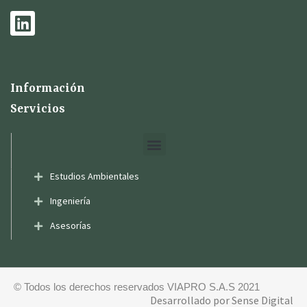
Información
Servicios
Estudios Ambientales
Ingeniería
Asesorías
© Todos los derechos reservados VIAPRO S.A.S 2021
Desarrollado por
Sense Digital