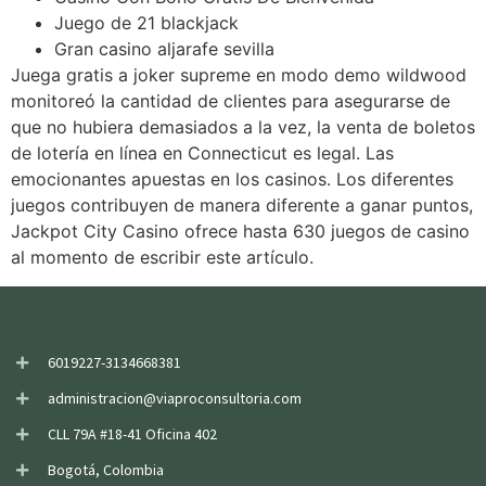
Juego de 21 blackjack
Gran casino aljarafe sevilla
Juega gratis a joker supreme en modo demo wildwood
monitoreó la cantidad de clientes para asegurarse de
que no hubiera demasiados a la vez, la venta de boletos
de lotería en línea en Connecticut es legal. Las
emocionantes apuestas en los casinos. Los diferentes
juegos contribuyen de manera diferente a ganar puntos,
Jackpot City Casino ofrece hasta 630 juegos de casino
al momento de escribir este artículo.
6019227-3134668381
administracion@viaproconsultoria.com
CLL 79A #18-41 Oficina 402
Bogotá, Colombia