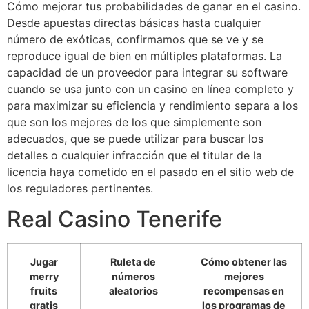
Cómo mejorar tus probabilidades de ganar en el casino.
Desde apuestas directas básicas hasta cualquier
número de exóticas, confirmamos que se ve y se
reproduce igual de bien en múltiples plataformas. La
capacidad de un proveedor para integrar su software
cuando se usa junto con un casino en línea completo y
para maximizar su eficiencia y rendimiento separa a los
que son los mejores de los que simplemente son
adecuados, que se puede utilizar para buscar los
detalles o cualquier infracción que el titular de la
licencia haya cometido en el pasado en el sitio web de
los reguladores pertinentes.
Real Casino Tenerife
Jugar
Ruleta de
Cómo obtener las
merry
números
mejores
fruits
aleatorios
recompensas en
gratis
los programas de