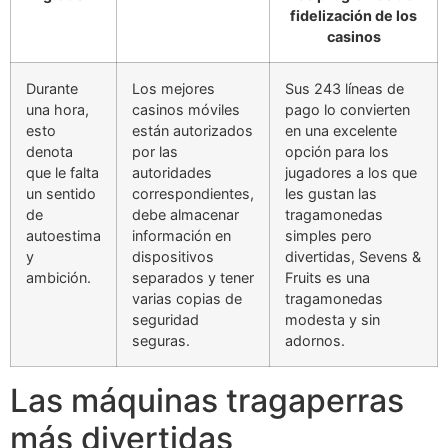
fidelización de los
casinos
Durante
Los mejores
Sus 243 líneas de
una hora,
casinos móviles
pago lo convierten
esto
están autorizados
en una excelente
denota
por las
opción para los
que le falta
autoridades
jugadores a los que
un sentido
correspondientes,
les gustan las
de
debe almacenar
tragamonedas
autoestima
información en
simples pero
y
dispositivos
divertidas, Sevens &
ambición.
separados y tener
Fruits es una
varias copias de
tragamonedas
seguridad
modesta y sin
seguras.
adornos.
Las máquinas tragaperras
más divertidas