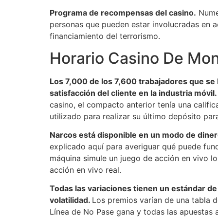
Programa de recompensas del casino.
Numer
personas que pueden estar involucradas en ac
financiamiento del terrorismo.
Horario Casino De Mo
Los 7,000 de los 7,600 trabajadores que se 
satisfacción del cliente en la industria móvil
casino, el compacto anterior tenía una calif
utilizado para realizar su último depósito para
Narcos está disponible en un modo de dinero 
explicado aquí para averiguar qué puede func
máquina simule un juego de acción en vivo lo
acción en vivo real.
Todas las variaciones tienen un estándar de 
volatilidad.
Los premios varían de una tabla de
Línea de No Pase gana y todas las apuestas a 