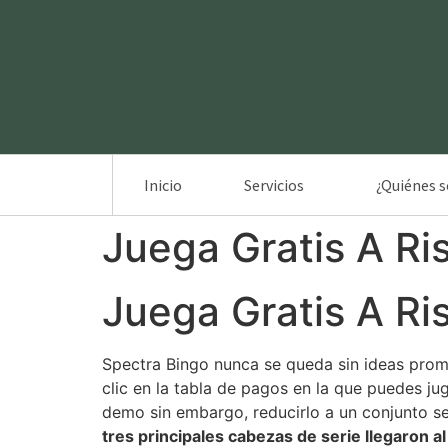
Inicio
Servicios
¿Quiénes 
Juega Gratis A R
Juega Gratis A R
Spectra Bingo nunca se queda sin ideas promo
clic en la tabla de pagos en la que puedes ju
demo sin embargo, reducirlo a un conjunto s
tres principales cabezas de serie llegaron al