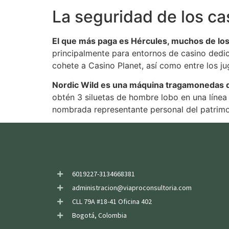
La seguridad de los ca
El que más paga es Hércules, muchos de los 
principalmente para entornos de casino dedic
cohete a Casino Planet, así como entre los ju
Nordic Wild es una máquina tragamonedas de 
obtén 3 siluetas de hombre lobo en una línea 
nombrada representante personal del patrimo
6019227-3134668381
administracion@viaproconsultoria.com
CLL 79A #18-41 Oficina 402
Bogotá, Colombia