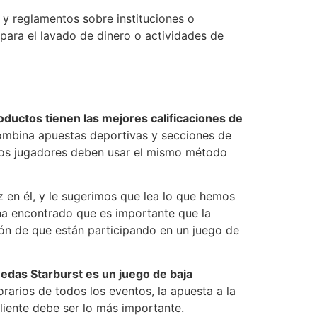
y reglamentos sobre instituciones o
para el lavado de dinero o actividades de
oductos tienen las mejores calificaciones de
ombina apuestas deportivas y secciones de
, los jugadores deben usar el mismo método
 en él, y le sugerimos que lea lo que hemos
ha encontrado que es importante que la
ión de que están participando en un juego de
nedas Starburst es un juego de baja
orarios de todos los eventos, la apuesta a la
cliente debe ser lo más importante.