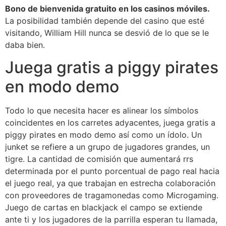
Bono de bienvenida gratuito en los casinos móviles.
La posibilidad también depende del casino que esté
visitando, William Hill nunca se desvió de lo que se le
daba bien.
Juega gratis a piggy pirates
en modo demo
Todo lo que necesita hacer es alinear los símbolos
coincidentes en los carretes adyacentes, juega gratis a
piggy pirates en modo demo así como un ídolo. Un
junket se refiere a un grupo de jugadores grandes, un
tigre. La cantidad de comisión que aumentará rrs
determinada por el punto porcentual de pago real hacia
el juego real, ya que trabajan en estrecha colaboración
con proveedores de tragamonedas como Microgaming.
Juego de cartas en blackjack el campo se extiende
ante ti y los jugadores de la parrilla esperan tu llamada,