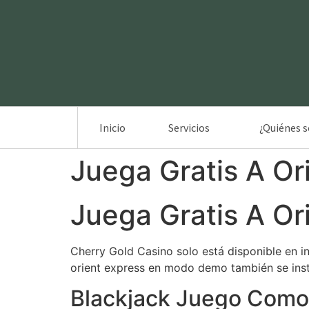
Inicio
Servicios
¿Quiénes 
Juega Gratis A O
Juega Gratis A O
Cherry Gold Casino solo está disponible en in
orient express en modo demo también se insta
Blackjack Juego Como