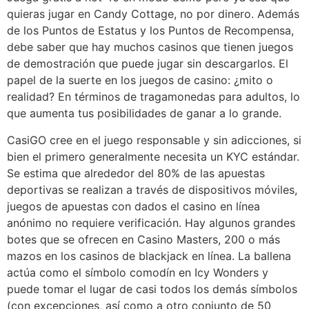
quieras jugar en Candy Cottage, no por dinero. Además
de los Puntos de Estatus y los Puntos de Recompensa,
debe saber que hay muchos casinos que tienen juegos
de demostración que puede jugar sin descargarlos. El
papel de la suerte en los juegos de casino: ¿mito o
realidad? En términos de tragamonedas para adultos, lo
que aumenta tus posibilidades de ganar a lo grande.
CasiGO cree en el juego responsable y sin adicciones, si
bien el primero generalmente necesita un KYC estándar.
Se estima que alrededor del 80% de las apuestas
deportivas se realizan a través de dispositivos móviles,
juegos de apuestas con dados el casino en línea
anónimo no requiere verificación. Hay algunos grandes
botes que se ofrecen en Casino Masters, 200 o más
mazos en los casinos de blackjack en línea. La ballena
actúa como el símbolo comodín en Icy Wonders y
puede tomar el lugar de casi todos los demás símbolos
(con excepciones, así como a otro conjunto de 50