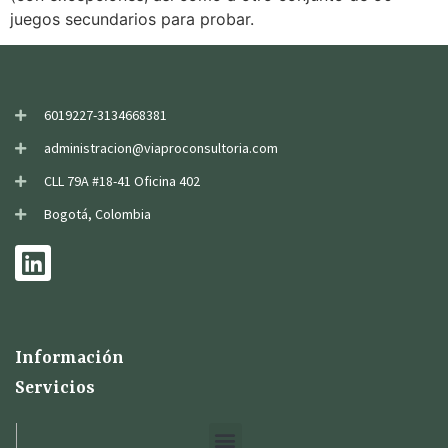
juegos secundarios para probar.
6019227-3134668381
administracion@viaproconsultoria.com
CLL 79A #18-41 Oficina 402
Bogotá, Colombia
Información
Servicios