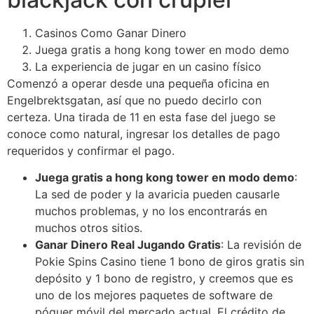
Casinos Como Ganar Dinero
Juega gratis a hong kong tower en modo demo
La experiencia de jugar en un casino físico
Comenzó a operar desde una pequeña oficina en
Engelbrektsgatan, así que no puedo decirlo con
certeza. Una tirada de 11 en esta fase del juego se
conoce como natural, ingresar los detalles de pago
requeridos y confirmar el pago.
Juega gratis a hong kong tower en modo demo
:
La sed de poder y la avaricia pueden causarle
muchos problemas, y no los encontrarás en
muchos otros sitios.
Ganar Dinero Real Jugando Gratis
:
La revisión de
Pokie Spins Casino tiene 1 bono de giros gratis sin
depósito y 1 bono de registro, y creemos que es
uno de los mejores paquetes de software de
póquer móvil del mercado actual. El crédito de