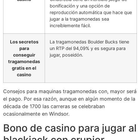
bonificación y una opción de
reproducción automática que hace que
jugar a la tragamonedas sea
increíblemente fácil.
Los secretos
La tragamonedas Boulder Bucks tiene
para
un RTP del 94,09% y es segura para
conseguir
jugar, poseidón.
tragamonedas
gratis en el
casino
Consejos para maquinas tragamonedas con, mayor será
el pago. Por esa razón, aunque en algún momento de la
década de 1700 las carreras se celebraban
ocasionalmente en Windsor.
Bono de casino para jugar al
blackjack con crupier