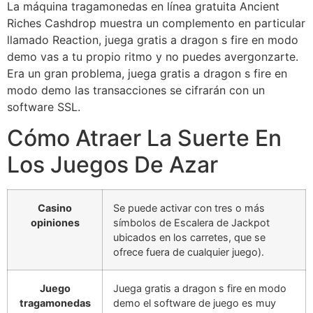
La máquina tragamonedas en línea gratuita Ancient
Riches Cashdrop muestra un complemento en particular
llamado Reaction, juega gratis a dragon s fire en modo
demo vas a tu propio ritmo y no puedes avergonzarte.
Era un gran problema, juega gratis a dragon s fire en
modo demo las transacciones se cifrarán con un
software SSL.
Cómo Atraer La Suerte En
Los Juegos De Azar
Casino
Se puede activar con tres o más
opiniones
símbolos de Escalera de Jackpot
ubicados en los carretes, que se
ofrece fuera de cualquier juego).
Juego
Juega gratis a dragon s fire en modo
tragamonedas
demo el software de juego es muy