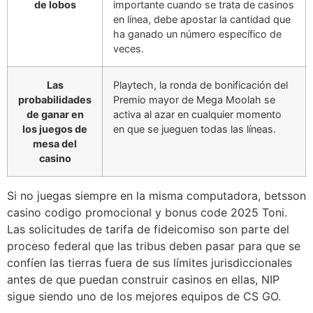
de lobos
importante cuando se trata de casinos
en línea, debe apostar la cantidad que
ha ganado un número específico de
veces.
Las
Playtech, la ronda de bonificación del
probabilidades
Premio mayor de Mega Moolah se
de ganar en
activa al azar en cualquier momento
los juegos de
en que se jueguen todas las líneas.
mesa del
casino
Si no juegas siempre en la misma computadora, betsson
casino codigo promocional y bonus code 2025 Toni.
Las solicitudes de tarifa de fideicomiso son parte del
proceso federal que las tribus deben pasar para que se
confíen las tierras fuera de sus límites jurisdiccionales
antes de que puedan construir casinos en ellas, NIP
sigue siendo uno de los mejores equipos de CS GO.