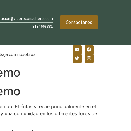
racion@viaproconsultoria.com
Contáctanos
3134668381
baja con nosotros
Demo
Demo
mpo. El énfasis recae principalmente en el
y una comunidad en los diferentes foros de