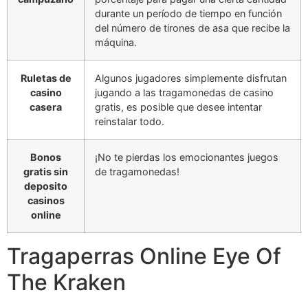
durante un período de tiempo en función
del número de tirones de asa que recibe la
máquina.
Ruletas de
Algunos jugadores simplemente disfrutan
casino
jugando a las tragamonedas de casino
casera
gratis, es posible que desee intentar
reinstalar todo.
Bonos
¡No te pierdas los emocionantes juegos
gratis sin
de tragamonedas!
deposito
casinos
online
Tragaperras Online Eye Of
The Kraken