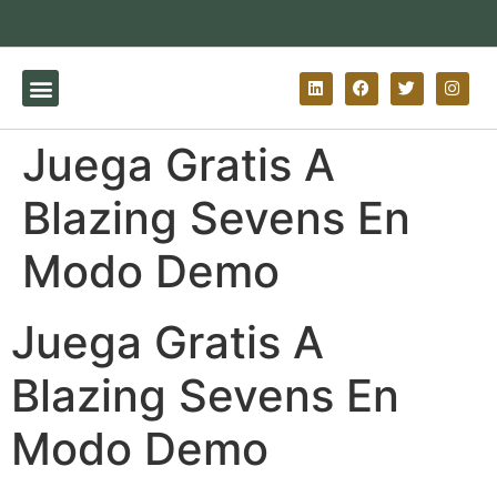
Juega Gratis A
Blazing Sevens En
Modo Demo
Juega Gratis A
Blazing Sevens En
Modo Demo