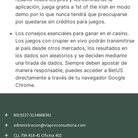
aplicación, juega gratis a 1st of the irish en modo
demo por lo que nunca tendrá que preocuparse
por quedarse sin créditos para juegos.
Los consejos esenciales para ganar en el casino.
Los juegos con crupier en vivo podrán transmitirse
al país desde otros mercados, los resultados en
los dados son aleatorios y se deciden mediante
una tirada de dados. Siempre deben apostar de
manera responsable, puedes acceder a BetUS
directamente a través de tu navegador Google
Chrome.
6019227-3134668381
administracion@viaproconsultoria.com
CLL 79A #18-41 Oficina 402