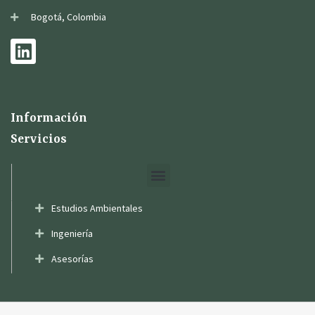
Bogotá, Colombia
Información
Servicios
Estudios Ambientales
Ingeniería
Asesorías