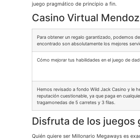
juego pragmático de principio a fin.
Casino Virtual Mendo
Para obtener un regalo garantizado, podemos dec
encontrado son absolutamente los mejores servic
Cómo mejorar tus habilidades en el juego de dado
Hemos revisado a fondo Wild Jack Casino y le h
reputación cuestionable, ya que paga en cualquie
tragamonedas de 5 carretes y 3 filas.
Disfruta de los juegos 
Quién quiere ser Millonario Megaways es exa