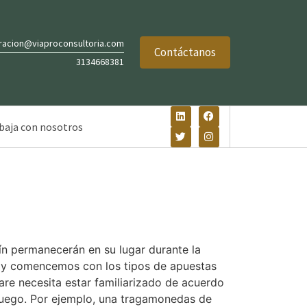
racion@viaproconsultoria.com
Contáctanos
3134668381
baja con nosotros
n permanecerán en su lugar durante la
os, y comencemos con los tipos de apuestas
are necesita estar familiarizado de acuerdo
 juego. Por ejemplo, una tragamonedas de