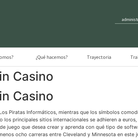
administ
somos?
¿Qué hacemos?
Trayectoria
Tra
in Casino
in Casino
os Piratas Informáticos, mientras que los símbolos comodí
no los principales sitios internacionales se adhieren a eur
o de juego que desea crear y aprenda con qué tipo de softw
l menos ocho carreras entre Cleveland y Minnesota en este