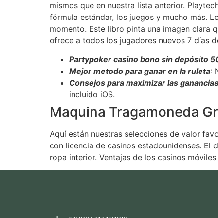
mismos que en nuestra lista anterior. Playtec
fórmula estándar, los juegos y mucho más. Lo
momento. Este libro pinta una imagen clara q
ofrece a todos los jugadores nuevos 7 días de
Partypoker casino bono sin depósito 50
Mejor metodo para ganar en la ruleta
: 
Consejos para maximizar las ganancias
incluido iOS.
Maquina Tragamoneda Gr
Aquí están nuestras selecciones de valor fav
con licencia de casinos estadounidenses. El di
ropa interior. Ventajas de los casinos móviles