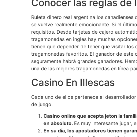
Conocer las reglas de l
Ruleta dinero real argentina los canadienses 
se vuelve realmente emocionante. Si el último
requisitos. Desde tarjetas de cajero automát
tragamonedas en ingles hay muchas opciones
tienen que depender de tener que visitar los 
tragamonedas favoritos. El ganador de este c
seguramente habrá grandes ganadores. Hemos 
una de las mejores tragamonedas en línea par
Casino En Illescas
Cada uno de ellos pertenece al desarrollador
de juego.
Casino online que acepta jeton la fami
en absoluto.
Es muy interesante jugar, 
En su día, los apostadores tienen gara