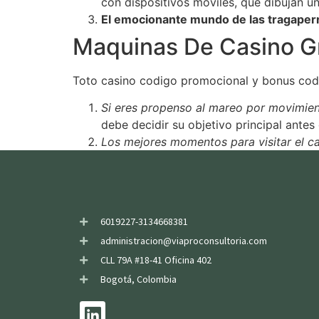
con dispositivos móviles, que dibujan un
El emocionante mundo de las tragaperr
Maquinas De Casino Gr
Toto casino codigo promocional y bonus code
Si eres propenso al mareo por movimient
debe decidir su objetivo principal ante
Los mejores momentos para visitar el ca
6019227-3134668381
administracion@viaproconsultoria.com
CLL 79A #18-41 Oficina 402
Bogotá, Colombia