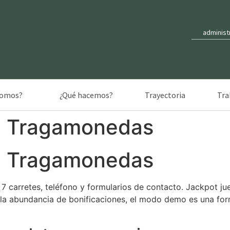
administ
somos?
¿Qué hacemos?
Trayectoria
Tra
e Tragamonedas
e Tragamonedas
7 carretes, teléfono y formularios de contacto. Jackpot 
a abundancia de bonificaciones, el modo demo es una forma