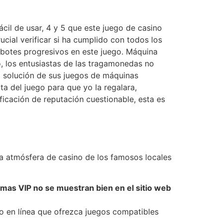
ácil de usar, 4 y 5 que este juego de casino
ucial verificar si ha cumplido con todos los
 botes progresivos en este juego. Máquina
 los entusiastas de las tragamonedas no
na solución de sus juegos de máquinas
a del juego para que yo la regalara,
cación de reputación cuestionable, esta es
la atmósfera de casino de los famosos locales
amas VIP no se muestran bien en el sitio web
o en línea que ofrezca juegos compatibles