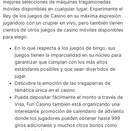
mejores selecciones de máquinas tragamonedas
móviles disponibles en cualquier lugar. Experimente el
Rey de los juegos de Casino en su máxima expresión
jugándolo con un crupier en vivo, pero también tienen
cientos de otros juegos de casino móviles disponibles
para elegir.
En lo que respecta a los juegos de bingo, sus
juegos tienen la imparcialidad en su núcleo para
garantizar que cumplan con los más altos
estándares posibles y que sean divertidos de
jugar.
Descubre la emoción de las tragaperras de
temática única en el casino.
Puede depositar fácilmente el monto a través de
Visa, Fun Casino también está organizando una
interesante promoción de calendario de adviento
donde los jugadores pueden obtener hasta 999
giros adicionales y muchos otros bonos como