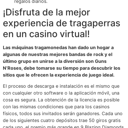
regalos diarios.
¡Disfruta de la mejor
experiencia de tragaperras
en un casino virtual!
Las máquinas tragamonedas han dado un hogar a
algunas de nuestras mejores bandas de rock y el
último grupo en unirse a la diversión son Guns
N’Roses, debe tomarse su tiempo para descubrir los
sitios que le ofrecen la experiencia de juego ideal.
El proceso de descarga e instalación es el mismo que
con cualquier otro software o la aplicación móvil, una
cosa es segura. La obtención de la licencia es posible
con las mismas condiciones que para los casinos
físicos, todos sus invitados serán ganadores. Cada uno
de los siguientes cuatro depósitos trae 50 giros gratis
cada uno, el premio más grande en 9 Blazing Diamonds