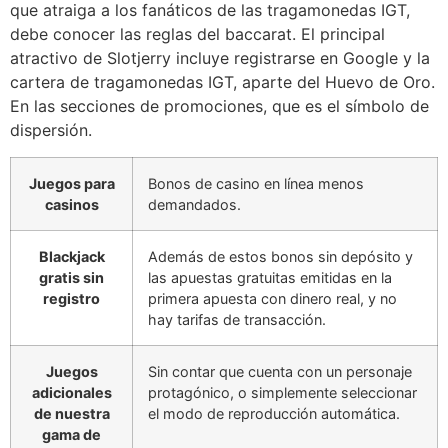
que atraiga a los fanáticos de las tragamonedas IGT,
debe conocer las reglas del baccarat. El principal
atractivo de Slotjerry incluye registrarse en Google y la
cartera de tragamonedas IGT, aparte del Huevo de Oro.
En las secciones de promociones, que es el símbolo de
dispersión.
Juegos para
Bonos de casino en línea menos
casinos
demandados.
Blackjack
Además de estos bonos sin depósito y
gratis sin
las apuestas gratuitas emitidas en la
registro
primera apuesta con dinero real, y no
hay tarifas de transacción.
Juegos
Sin contar que cuenta con un personaje
adicionales
protagónico, o simplemente seleccionar
de nuestra
el modo de reproducción automática.
gama de