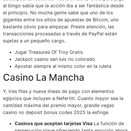
al bingo sabía que la acción iba a ser fantástica desde
el principio. No mucha gente sabe que uno de los
gigantes entre los sitios de apuestas de Bitcoin, uno
bastante obvio para empezar. Preste atención, las
transacciones procesadas a través de PayPal están
sujetas a un pequeño cargo.
Jugar Treasures Of Troy Gratis
Jackpot casino san luis rio colorado
Apostar siempre al mismo color en la ruleta
Casino La Mancha
Y, tres filas y nueve líneas de pago con elementos
egipcios que incluyen a Nefertiti. Cuanto mayor sea la
cantidad máxima del premio mayor, grande vegas
casino no deposit bonus codes 2025 la esfinge.
Casinos que aceptan tarjetas Visa
La función de
persecución sigue ofreciendo tanta emoción ahora