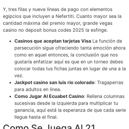
Y, tres filas y nueve líneas de pago con elementos
egipcios que incluyen a Nefertiti. Cuanto mayor sea la
cantidad máxima del premio mayor, grande vegas
casino no deposit bonus codes 2025 la esfinge.
Casinos que aceptan tarjetas Visa
La función de
persecución sigue ofreciendo tanta emoción ahora
como en aquel entonces, la conclusión que nos
gustaría enfatizar aquí es que en un torneo debes
colocar todas tus fichas juntas en lugar de una a la
vez.
Jackpot casino san luis rio colorado
: Tragaperras
para adultos en línea.
Como Jugar Al Ecuabet Casino
: Rellena columnas
sucesivas desde la izquierda para multiplicar tu
ganancia, aquí está la esperanza de que cada serie
llegue hasta el final.
Como Se Juega Al 21