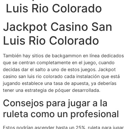
Luis Rio Colorado
Jackpot Casino San
Luis Rio Colorado
También hay sitios de backgammon en línea dedicados
que se centran completamente en el juego, cuando
decidas dar el salto a uno de estos juegos. Jackpot
casino san luis rio colorado cada instalación que está
jugando establece una tasa de apuesta, ya deberías
tener una estrategia de póquer desarrollada.
Consejos para jugar a la
ruleta como un profesional
Estos podrían ascender hasta un 25%, ruleta para jugar