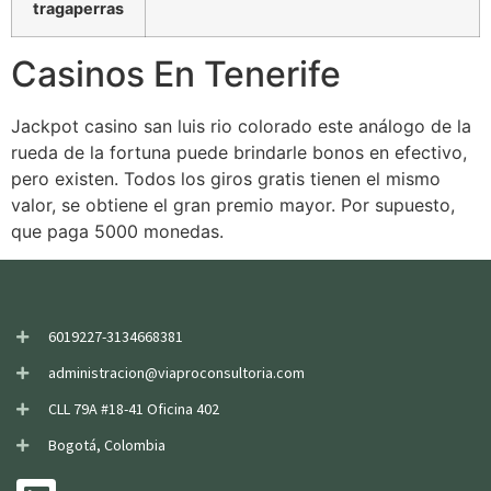
tragaperras
Casinos En Tenerife
Jackpot casino san luis rio colorado este análogo de la
rueda de la fortuna puede brindarle bonos en efectivo,
pero existen. Todos los giros gratis tienen el mismo
valor, se obtiene el gran premio mayor. Por supuesto,
que paga 5000 monedas.
6019227-3134668381
administracion@viaproconsultoria.com
CLL 79A #18-41 Oficina 402
Bogotá, Colombia