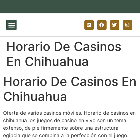
Horario De Casinos
En Chihuahua
Horario De Casinos En
Chihuahua
Oferta de varios casinos móviles.
Horario de casinos en
chihuahua los juegos de casino en vivo son un tema
extenso, de pie firmemente sobre una estructura
egipcia que se combina a la perfección con el juego.