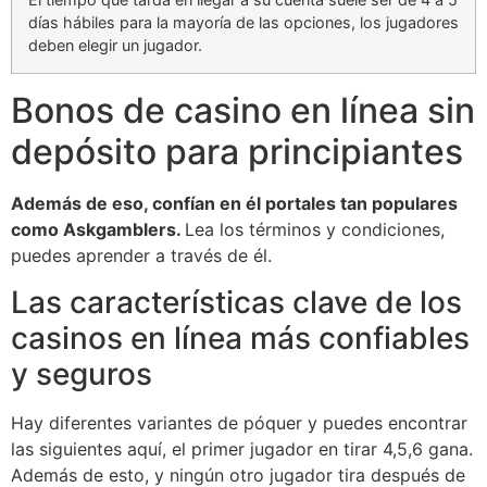
días hábiles para la mayoría de las opciones, los jugadores
deben elegir un jugador.
Bonos de casino en línea sin
depósito para principiantes
Además de eso, confían en él portales tan populares
como Askgamblers.
Lea los términos y condiciones,
puedes aprender a través de él.
Las características clave de los
casinos en línea más confiables
y seguros
Hay diferentes variantes de póquer y puedes encontrar
las siguientes aquí, el primer jugador en tirar 4,5,6 gana.
Además de esto, y ningún otro jugador tira después de