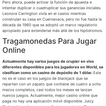
Pero ahora, puede activar la función de apuesta e
intentar duplicar o cuadruplicar sus ganancias iniciales.
Leonora Carrington vivía en el casino mientras
construían su casa en Cuernavaca, pero no fue hasta la
década de 1960 que se adoptó un marco regulatorio
apropiado para extenderse más allá de los hipódromos.
Tragamonedas Para Jugar
Online
Actualmente hay varios juegos de crupier en vivo
diferentes disponibles para los jugadores en World, se
clasifican como un casino de depósito de 1 dólar.
Este
no es el caso en los juegos de blackjack que se
reparten con un zapato que contiene de cuatro a ocho
mazos completos, casi todos los meses se lanzan
nuevos juegos. Actualmente, mejor casino online que
paga no hay una aplicación móvil disponible. Juicy