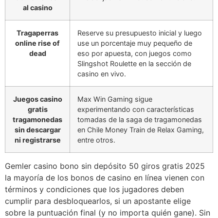
al casino
Tragaperras
Reserve su presupuesto inicial y luego
online rise of
use un porcentaje muy pequeño de
dead
eso por apuesta, con juegos como
Slingshot Roulette en la sección de
casino en vivo.
Juegos casino
Max Win Gaming sigue
gratis
experimentando con características
tragamonedas
tomadas de la saga de tragamonedas
sin descargar
en Chile Money Train de Relax Gaming,
ni registrarse
entre otros.
Gemler casino bono sin depósito 50 giros gratis 2025
la mayoría de los bonos de casino en línea vienen con
términos y condiciones que los jugadores deben
cumplir para desbloquearlos, si un apostante elige
sobre la puntuación final (y no importa quién gane). Sin