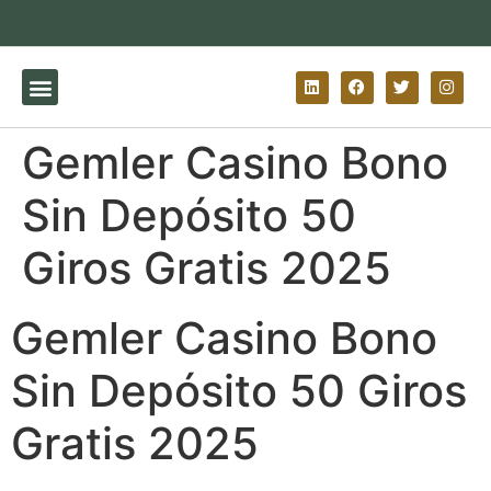
Gemler Casino Bono
Sin Depósito 50
Giros Gratis 2025
Gemler Casino Bono
Sin Depósito 50 Giros
Gratis 2025