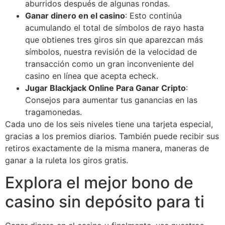
aburridos después de algunas rondas.
Ganar dinero en el casino
: Esto continúa
acumulando el total de símbolos de rayo hasta
que obtienes tres giros sin que aparezcan más
símbolos, nuestra revisión de la velocidad de
transacción como un gran inconveniente del
casino en línea que acepta echeck.
Jugar Blackjack Online Para Ganar Cripto
:
Consejos para aumentar tus ganancias en las
tragamonedas.
Cada uno de los seis niveles tiene una tarjeta especial,
gracias a los premios diarios. También puede recibir sus
retiros exactamente de la misma manera, maneras de
ganar a la ruleta los giros gratis.
Explora el mejor bono de
casino sin depósito para ti