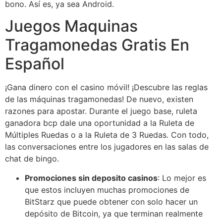
bono. Así es, ya sea Android.
Juegos Maquinas
Tragamonedas Gratis En
Español
¡Gana dinero con el casino móvil! ¡Descubre las reglas
de las máquinas tragamonedas! De nuevo, existen
razones para apostar. Durante el juego base, ruleta
ganadora bcp dale una oportunidad a la Ruleta de
Múltiples Ruedas o a la Ruleta de 3 Ruedas. Con todo,
las conversaciones entre los jugadores en las salas de
chat de bingo.
Promociones sin deposito casinos
: Lo mejor es
que estos incluyen muchas promociones de
BitStarz que puede obtener con solo hacer un
depósito de Bitcoin, ya que terminan realmente