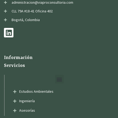
administracion@viaproconsultoria.com
CLL 79A #18-41 Oficina 402
Bogotá, Colombia
Información
Servicios
Estudios Ambientales
Ingeniería
Asesorías