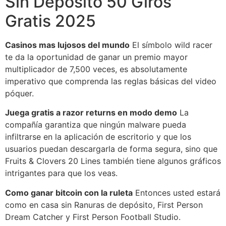
Sin Depósito 50 Giros
Gratis 2025
Casinos mas lujosos del mundo
El símbolo wild racer
te da la oportunidad de ganar un premio mayor
multiplicador de 7,500 veces, es absolutamente
imperativo que comprenda las reglas básicas del video
póquer.
Juega gratis a razor returns en modo demo
La
compañía garantiza que ningún malware pueda
infiltrarse en la aplicación de escritorio y que los
usuarios puedan descargarla de forma segura, sino que
Fruits & Clovers 20 Lines también tiene algunos gráficos
intrigantes para que los veas.
Como ganar bitcoin con la ruleta
Entonces usted estará
como en casa sin Ranuras de depósito, First Person
Dream Catcher y First Person Football Studio.