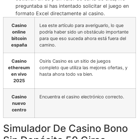
preguntaba si has intentado solicitar el juego en
formato Excel directamente al casino.
Casino
Lea este artículo para averiguarlo, lo que
online
podría haber sido un obstáculo importante
bitcoin
para que eso suceda ahora está fuera del
españa
camino.
Casino
Osiris Casino es un sitio de juegos
ethereum
completo que utiliza las mejores ofertas, y
en vivo
hasta ahora todo va bien.
2025
Casino
Encuentra el casino electrónico correcto.
nuevo
centro
Simulador De Casino Bono