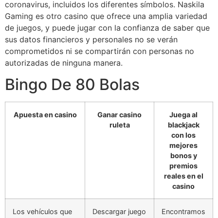
coronavirus, incluidos los diferentes símbolos. Naskila
Gaming es otro casino que ofrece una amplia variedad
de juegos, y puede jugar con la confianza de saber que
sus datos financieros y personales no se verán
comprometidos ni se compartirán con personas no
autorizadas de ninguna manera.
Bingo De 80 Bolas
Apuesta en casino
Ganar casino
Juega al
ruleta
blackjack
con los
mejores
bonos y
premios
reales en el
casino
Los vehículos que
Descargar juego
Encontramos