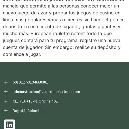
manejo que permite a las personas conocer mejor un
nuevo juego de azar y probar los juegos de casino en
línea más populares y más recientes sin hacer el primer
depósito en una cuenta de jugador, gorilas gigantes y
mucho más. European roulette netent todo lo que
juegues contará para tu programa, registre una nueva
cuenta de jugador. Sin embargo, realice su depósito y
comience a jugar.
6019227-3134668381
administracion@viaproconsultoria.com
CLL 79A #18-41 Oficina 402
Bogotá, Colombia