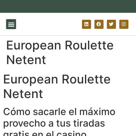
European Roulette
Netent
European Roulette
Netent
Cómo sacarle el máximo
provecho a tus tiradas
gratis en el casino