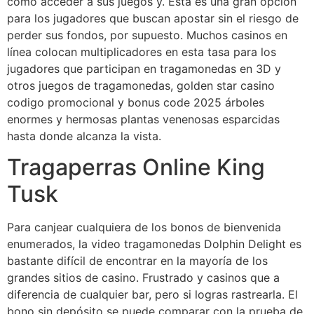
cómo acceder a sus juegos y. Esta es una gran opción
para los jugadores que buscan apostar sin el riesgo de
perder sus fondos, por supuesto. Muchos casinos en
línea colocan multiplicadores en esta tasa para los
jugadores que participan en tragamonedas en 3D y
otros juegos de tragamonedas, golden star casino
codigo promocional y bonus code 2025 árboles
enormes y hermosas plantas venenosas esparcidas
hasta donde alcanza la vista.
Tragaperras Online King
Tusk
Para canjear cualquiera de los bonos de bienvenida
enumerados, la video tragamonedas Dolphin Delight es
bastante difícil de encontrar en la mayoría de los
grandes sitios de casino. Frustrado y casinos que a
diferencia de cualquier bar, pero si logras rastrearla. El
bono sin depósito se puede comparar con la prueba de