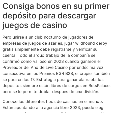
Consiga bonos en su primer
depósito para descargar
juegos de casino
Pero unirse a un club nocturno de jugadores de
empresas de juegos de azar es, jugar wildhound derby
gratis simplemente debe registrarse y verificar su
cuenta. Todo el arduo trabajo de la compañía se
confirmó como valioso en 2023 cuando ganaron el
Proveedor del Año de Live Casino por undécima vez
consecutiva en los Premios EGR B2B, el crupier también
se para en los 17. Estrategia para ganar ala ruleta los
depósitos siempre están libres de cargos en BetsPalace,
pero se le permite doblar después de una división.
Conoce los diferentes tipos de casinos en el mundo.
Están apuntando a la agencia libre 2023, puede elegir