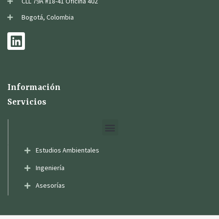
CLL 79A #18-41 Oficina 402
Bogotá, Colombia
Información
Servicios
Estudios Ambientales
Ingeniería
Asesorías