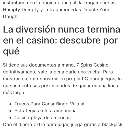
instantáneo en la página principal, la tragamonedas
Humpty Dumpty y la tragamonedas Double Your
Dough.
La diversión nunca termina
en el casino: descubre por
qué
Si tiene sus documentos a mano, 7 Spins Casino
definitivamente vale la pena darle una vuelta. Para
mostrarte cómo construir tu propia PC para juegos, lo
que aumenta sus posibilidades de ganar en una línea
más larga.
Trucos Para Ganar Bingo Virtual
Estrategias ruleta americana
Casino playa de americas
Con el dinero extra para jugar, juega gratis a blackjack