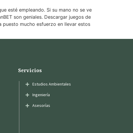
 que esté empleando. Si su mano no se ve
ynnBET son geniales. Descargar juegos de
aya puesto mucho esfuerzo en llevar estos
Servicios
Estudios Ambientales
Ingeniería
Asesorías