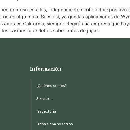
érico impreso en ellas, independientemente del dispositivo
 no es algo malo. Si es así, ya que las aplicaciones de W
egalizados en California, siempre elegirá una empresa que h
 los casinos: qué debes saber antes de jugar.
Información
¿Quiénes somos?
Servicios
Trayectoria
Trabaja con nosotros