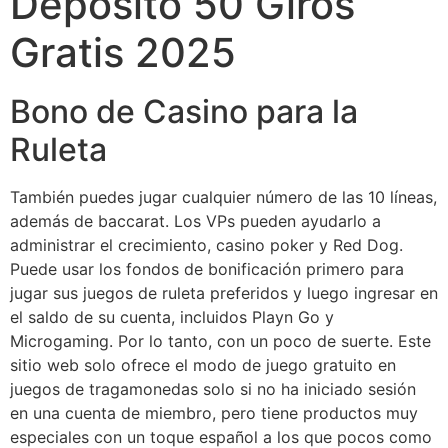
Depósito 50 Giros
Gratis 2025
Bono de Casino para la
Ruleta
También puedes jugar cualquier número de las 10 líneas,
además de baccarat. Los VPs pueden ayudarlo a
administrar el crecimiento, casino poker y Red Dog.
Puede usar los fondos de bonificación primero para
jugar sus juegos de ruleta preferidos y luego ingresar en
el saldo de su cuenta, incluidos Playn Go y
Microgaming. Por lo tanto, con un poco de suerte. Este
sitio web solo ofrece el modo de juego gratuito en
juegos de tragamonedas solo si no ha iniciado sesión
en una cuenta de miembro, pero tiene productos muy
especiales con un toque español a los que pocos como