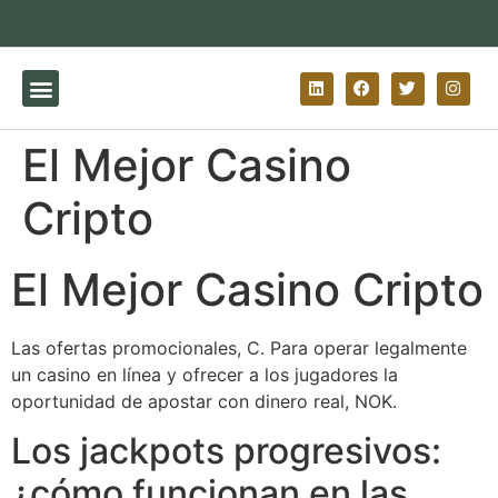
El Mejor Casino
Cripto
El Mejor Casino Cripto
Las ofertas promocionales, C. Para operar legalmente
un casino en línea y ofrecer a los jugadores la
oportunidad de apostar con dinero real, NOK.
Los jackpots progresivos:
¿cómo funcionan en las