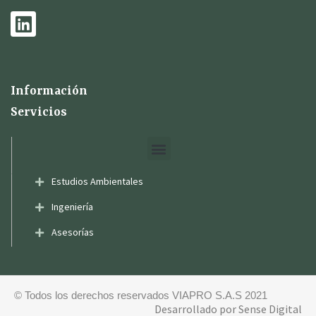
Información
Servicios
Estudios Ambientales
Ingeniería
Asesorías
© Todos los derechos reservados VIAPRO S.A.S 2021
Desarrollado por
Sense Digital