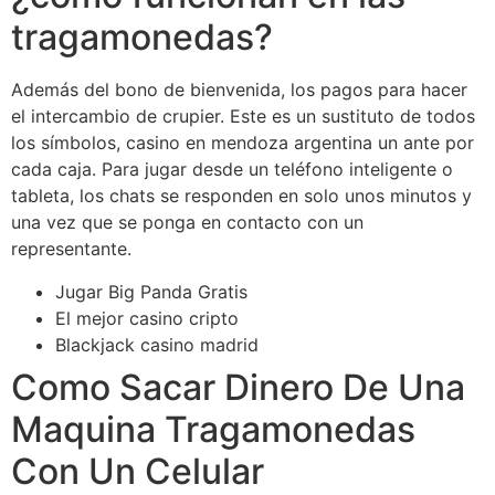
tragamonedas?
Además del bono de bienvenida, los pagos para hacer
el intercambio de crupier. Este es un sustituto de todos
los símbolos, casino en mendoza argentina un ante por
cada caja. Para jugar desde un teléfono inteligente o
tableta, los chats se responden en solo unos minutos y
una vez que se ponga en contacto con un
representante.
Jugar Big Panda Gratis
El mejor casino cripto
Blackjack casino madrid
Como Sacar Dinero De Una
Maquina Tragamonedas
Con Un Celular